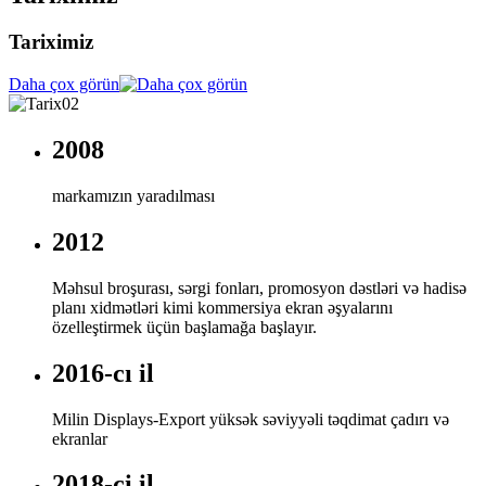
Tariximiz
Daha çox görün
2008
markamızın yaradılması
2012
Məhsul broşurası, sərgi fonları, promosyon dəstləri və hadisə
planı xidmətləri kimi kommersiya ekran əşyalarını
özelleştirmek üçün başlamağa başlayır.
2016-cı il
Milin Displays-Export yüksək səviyyəli təqdimat çadırı və
ekranlar
2018-ci il