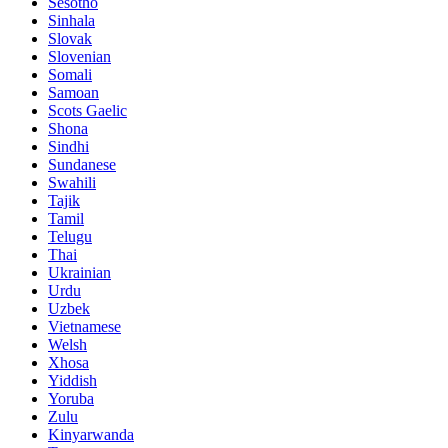
Sesotho
Sinhala
Slovak
Slovenian
Somali
Samoan
Scots Gaelic
Shona
Sindhi
Sundanese
Swahili
Tajik
Tamil
Telugu
Thai
Ukrainian
Urdu
Uzbek
Vietnamese
Welsh
Xhosa
Yiddish
Yoruba
Zulu
Kinyarwanda