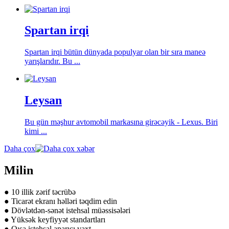
Spartan irqi
Spartan irqi bütün dünyada populyar olan bir sıra maneə
yarışlarıdır. Bu ...
Leysan
Bu gün məşhur avtomobil markasına girəcəyik - Lexus. Biri
kimi ...
Daha çox
Milin
● 10 illik zərif təcrübə
● Ticarət ekranı həlləri təqdim edin
● Dövlətdən-sənət istehsal müəssisələri
● Yüksək keyfiyyət standartları
● Qısa istehsal aparıcı vaxt