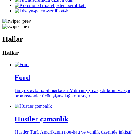
Hallar
Hallar
Ford
Bir çox avtomobil markaları Milin'in şişmə çadırlarını və açıq
promosyonlar üçün şişmə tağlarını seçir ...
Hustler çəmənlik
Hustler Turf, Amerikanın nou-hau və yenilik üzərində inkişaf