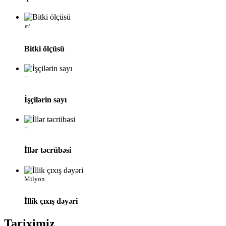
㎡
Bitki ölçüsü
+
İşçilərin sayı
+
İllər təcrübəsi
Milyon
İllik çıxış dəyəri
Tariximiz