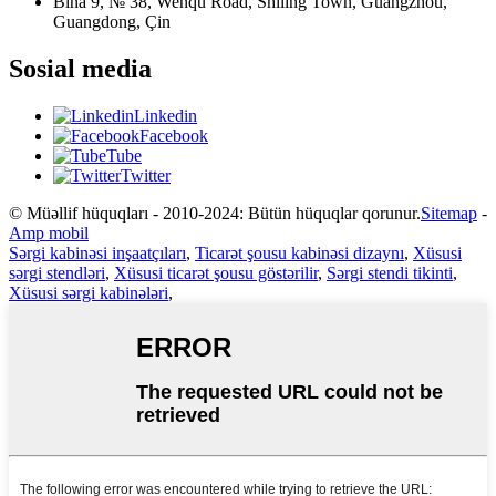
Bina 9, № 38, Wenqu Road, Shiling Town, Guangzhou,
Guangdong, Çin
Sosial media
Linkedin
Facebook
Tube
Twitter
© Müəllif hüquqları - 2010-2024: Bütün hüquqlar qorunur.
Sitemap
-
Amp mobil
Sərgi kabinəsi inşaatçıları
,
Ticarət şousu kabinəsi dizaynı
,
Xüsusi
sərgi stendləri
,
Xüsusi ticarət şousu göstərilir
,
Sərgi stendi tikinti
,
Xüsusi sərgi kabinələri
,