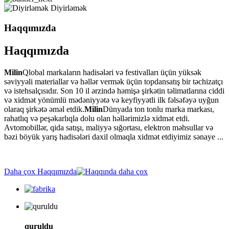
Diyirləmək
Haqqımızda
Haqqımızda
Milin
Qlobal markaların hadisələri və festivalları üçün yüksək
səviyyəli materiallar və həllər vermək üçün topdansatış bir təchizatçı
və istehsalçısıdır. Son 10 il ərzində həmişə şirkətin təlimatlarına ciddi
və xidmət yönümlü mədəniyyətə və keyfiyyətli ilk fəlsəfəyə uyğun
olaraq şirkətə əməl etdik.
Milin
Dünyada ton tonlu marka markası,
rahatlıq və peşəkarlıqla dolu olan həllərimizlə xidmət etdi.
Avtomobillər, qida satışı, maliyyə sığortası, elektron məhsullar və
bəzi böyük yarış hadisələri daxil olmaqla xidmət etdiyimiz sənaye ...
Daha çox Haqqımızda
quruldu