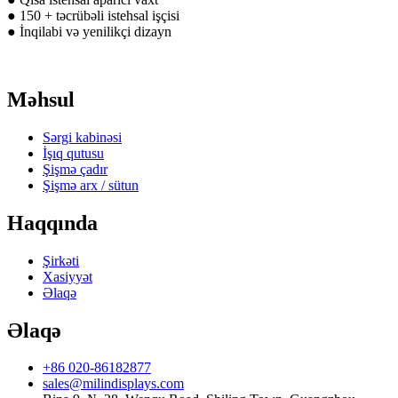
● 150 + təcrübəli istehsal işçisi
● İnqilabi və yenilikçi dizayn
Məhsul
Sərgi kabinəsi
İşıq qutusu
Şişmə çadır
Şişmə arx / sütun
Haqqında
Şirkəti
Xasiyyət
Əlaqə
Əlaqə
+86 020-86182877
sales@milindisplays.com