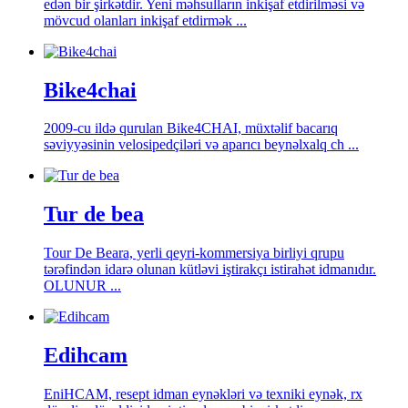
edən bir şirkətdir. Yeni məhsulların inkişaf etdirilməsi və
mövcud olanları inkişaf etdirmək ...
Bike4chai
2009-cu ildə qurulan Bike4CHAI, müxtəlif bacarıq
səviyyəsinin velosipedçiləri və aparıcı beynəlxalq ch ...
Tur de bea
Tour De Beara, yerli qeyri-kommersiya birliyi qrupu
tərəfindən idarə olunan kütləvi iştirakçı istirahət idmanıdır.
OLUNUR ...
Edihcam
EniHCAM, resept idman eynəkləri və texniki eynək, rx