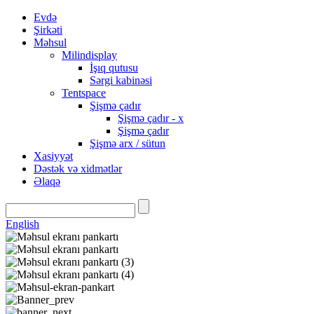
Evdə
Şirkəti
Məhsul
Milindisplay
İşıq qutusu
Sərgi kabinəsi
Tentspace
Şişmə çadır
Şişmə çadır - x
Şişmə çadır
Şişmə arx / sütun
Xasiyyət
Dəstək və xidmətlər
Əlaqə
English