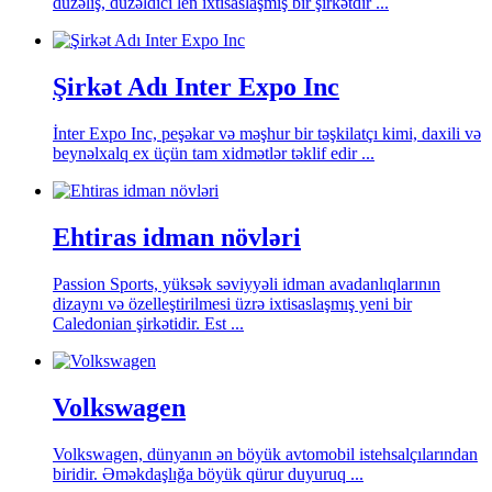
düzəliş, düzəldici len ixtisaslaşmış bir şirkətdir ...
Şirkət Adı Inter Expo Inc
İnter Expo Inc, peşəkar və məşhur bir təşkilatçı kimi, daxili və
beynəlxalq ex üçün tam xidmətlər təklif edir ...
Ehtiras idman növləri
Passion Sports, yüksək səviyyəli idman avadanlıqlarının
dizaynı və özelleştirilmesi üzrə ixtisaslaşmış yeni bir
Caledonian şirkətidir. Est ...
Volkswagen
Volkswagen, dünyanın ən böyük avtomobil istehsalçılarından
biridir. Əməkdaşlığa böyük qürur duyuruq ...