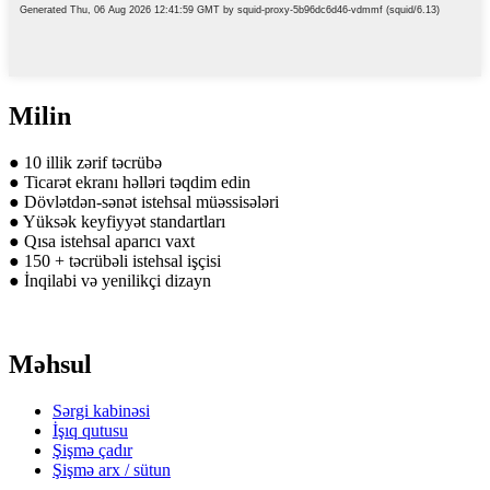
Milin
● 10 illik zərif təcrübə
● Ticarət ekranı həlləri təqdim edin
● Dövlətdən-sənət istehsal müəssisələri
● Yüksək keyfiyyət standartları
● Qısa istehsal aparıcı vaxt
● 150 + təcrübəli istehsal işçisi
● İnqilabi və yenilikçi dizayn
Məhsul
Sərgi kabinəsi
İşıq qutusu
Şişmə çadır
Şişmə arx / sütun