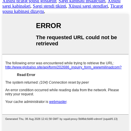
Xüsusi ticarət şousu göstərilir
,
Sərgi kabinəsi inşaatçıları
,
Xüsusi
sərgi kabinələri
,
Sərgi stendi tikinti
,
Xüsusi sərgi stendləri
,
Ticarət
şousu kabinəsi dizaynı
,