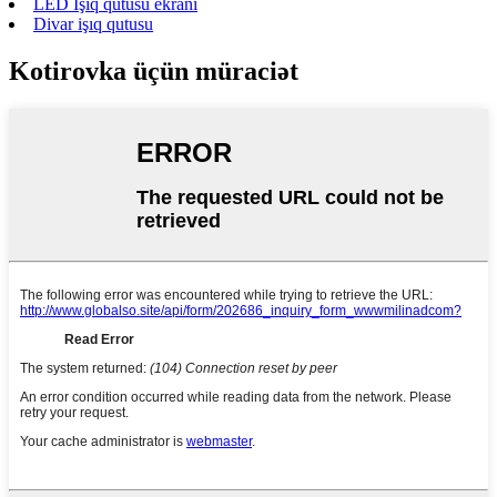
LED İşıq qutusu ekranı
Divar işıq qutusu
Kotirovka üçün müraciət