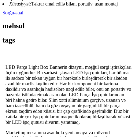
Xüsusiyyət:
Təkrar emal edilə bilən, portativ, asan montaj
Sorğu-sual
məhsul
tags
LED Parça Light Box Bannerin dizaynı, məşğul sərgi iştirakçıları
üçün uyğundur. Bu sərbəst işləyən LED işıq qutuları, hər bölmə
ilə sadəcə bir təkan uyğun bir hərəkətlə birləşdirərək bir alətdən
azad bir məclis təqdim edir. Hər bir komponent bir kartona
daxildir və asanlıqla hadisələrə nəql edilə bilər, onu ən portativ və
bazarda istifadə etmək asan olan LED Parça İşıq qutularından
biri halına gətirə bilər. Slim xətti alüminium çərçivə, uzanan və
həm təəccüblü, həm də göz oxşayan bir gərginlikli bir parça
ekranı təqdim edən xüsusi bir çap qrafikində geyimlidir. Düz bir
xəttdə bir çox işıq qutularını maqnetik olaraq birləşdirərək xüsusi
bir LED işıq qutusu divarını yaratmaq.
Marketinq mesajınızı asanlıqla yeniləməyə və mövcud