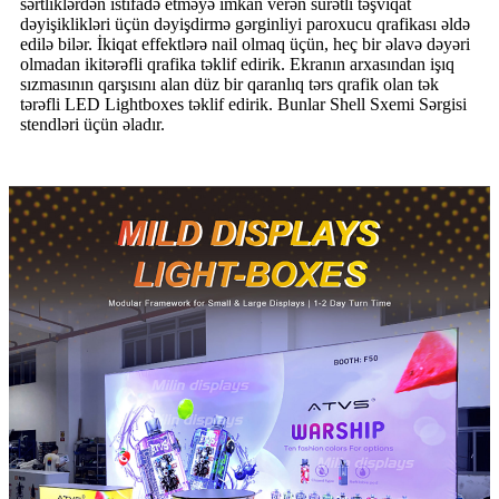
sərtliklərdən istifadə etməyə imkan verən sürətli təşviqat
dəyişiklikləri üçün dəyişdirmə gərginliyi paroxucu qrafikası əldə
edilə bilər. İkiqat effektlərə nail olmaq üçün, heç bir əlavə dəyəri
olmadan ikitərəfli qrafika təklif edirik. Ekranın arxasından işıq
sızmasının qarşısını alan düz bir qaranlıq tərs qrafik olan tək
tərəfli LED Lightboxes təklif edirik. Bunlar Shell Sxemi Sərgisi
stendləri üçün əladır.