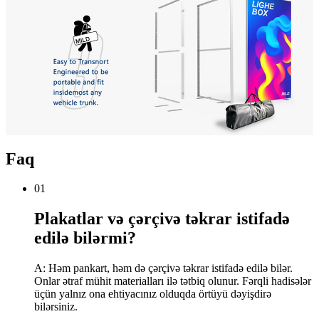
Faq
01
Plakatlar və çərçivə təkrar istifadə
edilə bilərmi?
A: Həm pankart, həm də çərçivə təkrar istifadə edilə bilər.
Onlar ətraf mühit materialları ilə tətbiq olunur. Fərqli hadisələr
üçün yalnız ona ehtiyacınız olduqda örtüyü dəyişdirə
bilərsiniz.