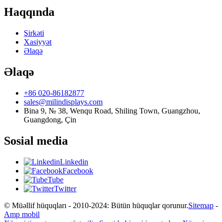
Haqqında
Şirkəti
Xasiyyət
Əlaqə
Əlaqə
+86 020-86182877
sales@milindisplays.com
Bina 9, № 38, Wenqu Road, Shiling Town, Guangzhou,
Guangdong, Çin
Sosial media
Linkedin
Facebook
Tube
Twitter
© Müəllif hüquqları - 2010-2024: Bütün hüquqlar qorunur.
Sitemap
-
Amp mobil