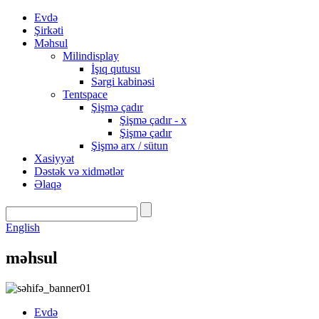
Evdə
Şirkəti
Məhsul
Milindisplay
İşıq qutusu
Sərgi kabinəsi
Tentspace
Şişmə çadır
Şişmə çadır - x
Şişmə çadır
Şişmə arx / sütun
Xasiyyət
Dəstək və xidmətlər
Əlaqə
English
məhsul
Evdə