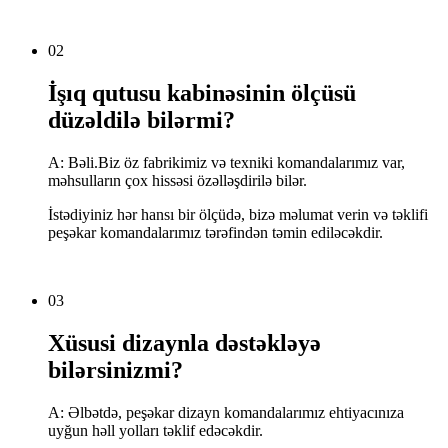
02
İşıq qutusu kabinəsinin ölçüsü
düzəldilə bilərmi?
A: Bəli.Biz öz fabrikimiz və texniki komandalarımız var,
məhsulların çox hissəsi özəlləşdirilə bilər.
İstədiyiniz hər hansı bir ölçüdə, bizə məlumat verin və təklifi
peşəkar komandalarımız tərəfindən təmin ediləcəkdir.
03
Xüsusi dizaynla dəstəkləyə
bilərsinizmi?
A: Əlbətdə, peşəkar dizayn komandalarımız ehtiyacınıza
uyğun həll yolları təklif edəcəkdir.