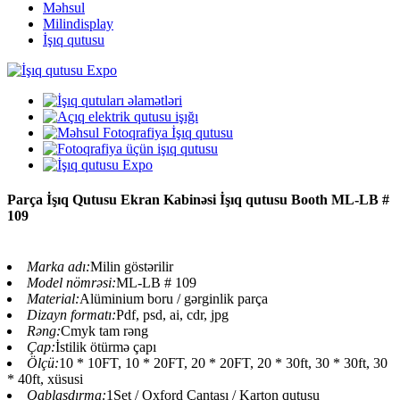
Məhsul
Milindisplay
İşıq qutusu
Parça İşıq Qutusu Ekran Kabinəsi İşıq qutusu Booth ML-LB #
109
Marka adı:
Milin göstərilir
Model nömrəsi:
ML-LB # 109
Material:
Alüminium boru / gərginlik parça
Dizayn formatı:
Pdf, psd, ai, cdr, jpg
Rəng:
Cmyk tam rəng
Çap:
İstilik ötürmə çapı
Ölçü:
10 * 10FT, 10 * 20FT, 20 * 20FT, 20 * 30ft, 30 * 30ft, 30
* 40ft, xüsusi
Qablaşdırma:
1Set / Oxford Çantası / Karton qutusu