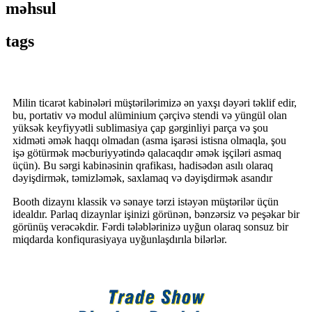
məhsul
tags
Milin ticarət kabinələri müştərilərimizə ən yaxşı dəyəri təklif edir,
bu, portativ və modul alüminium çərçivə stendi və yüngül olan
yüksək keyfiyyətli sublimasiya çap gərginliyi parça və şou
xidməti əmək haqqı olmadan (asma işarəsi istisna olmaqla, şou
işə götürmək məcburiyyətində qalacaqdır əmək işçiləri asmaq
üçün). Bu sərgi kabinəsinin qrafikası, hadisədən asılı olaraq
dəyişdirmək, təmizləmək, saxlamaq və dəyişdirmək asandır
Booth dizaynı klassik və sənaye tərzi istəyən müştərilər üçün
idealdır. Parlaq dizaynlar işinizi görünən, bənzərsiz və peşəkar bir
görünüş verəcəkdir. Fərdi tələblərinizə uyğun olaraq sonsuz bir
miqdarda konfiqurasiyaya uyğunlaşdırıla bilərlər.