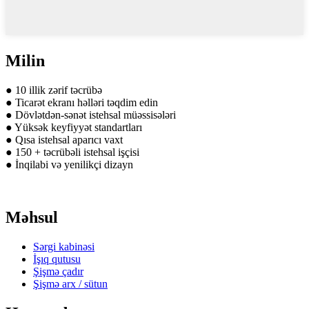
Milin
● 10 illik zərif təcrübə
● Ticarət ekranı həlləri təqdim edin
● Dövlətdən-sənət istehsal müəssisələri
● Yüksək keyfiyyət standartları
● Qısa istehsal aparıcı vaxt
● 150 + təcrübəli istehsal işçisi
● İnqilabi və yenilikçi dizayn
Məhsul
Sərgi kabinəsi
İşıq qutusu
Şişmə çadır
Şişmə arx / sütun