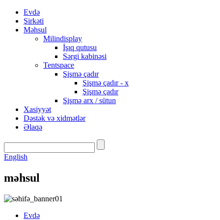
Evdə
Şirkəti
Məhsul
Milindisplay
İşıq qutusu
Sərgi kabinəsi
Tentspace
Şişmə çadır
Şişmə çadır - x
Şişmə çadır
Şişmə arx / sütun
Xasiyyət
Dəstək və xidmətlər
Əlaqə
English
məhsul
Evdə