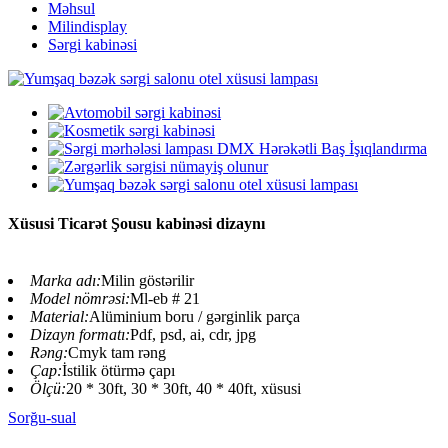
Məhsul
Milindisplay
Sərgi kabinəsi
Xüsusi Ticarət Şousu kabinəsi dizaynı
Marka adı:
Milin göstərilir
Model nömrəsi:
Ml-eb # 21
Material:
Alüminium boru / gərginlik parça
Dizayn formatı:
Pdf, psd, ai, cdr, jpg
Rəng:
Cmyk tam rəng
Çap:
İstilik ötürmə çapı
Ölçü:
20 * 30ft, 30 * 30ft, 40 * 40ft, xüsusi
Sorğu-sual