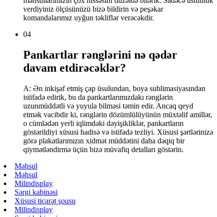
məhsullarımızın çox hissəsini düzəldə bilərik. Sadəcə üstünlük
verdiyiniz ölçüsünüzü bizə bildirin və peşəkar
komandalarımız uyğun təkliflər verəcəkdir.
04
Pankartlar rənglərini nə qədər
davam etdirəcəklər?
A: Ən inkişaf etmiş çap üsulundan, boya sublimasiyasından
istifadə edirik, bu da pankartlarımızdakı rənglərin
uzunmüddətli və yuyula bilməsi təmin edir. Ancaq qeyd
etmək vacibdir ki, rənglərin dözümlülüyünün müxtəlif amillər,
o cümlədən yerli iqlimdəki dəyişikliklər, pankartların
göstərildiyi xüsusi hadisə və istifadə tezliyi. Xüsusi şərtlərinizə
görə plakatlarımızın xidmət müddətini daha dəqiq bir
qiymətləndirmə üçün bizə müvafiq detalları göstərin.
Məhsul
Məhsul
Milindisplay
Sərgi kabinəsi
Xüsusi ticarət şousu
Milindisplay