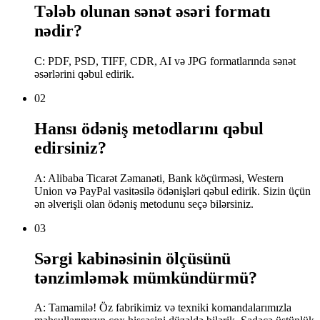
Tələb olunan sənət əsəri formatı
nədir?
C: PDF, PSD, TIFF, CDR, AI və JPG formatlarında sənət
əsərlərini qəbul edirik.
02
Hansı ödəniş metodlarını qəbul
edirsiniz?
A: Alibaba Ticarət Zəmanəti, Bank köçürməsi, Western
Union və PayPal vasitəsilə ödənişləri qəbul edirik. Sizin üçün
ən əlverişli olan ödəniş metodunu seçə bilərsiniz.
03
Sərgi kabinəsinin ölçüsünü
tənzimləmək mümkündürmü?
A: Tamamilə! Öz fabrikimiz və texniki komandalarımızla