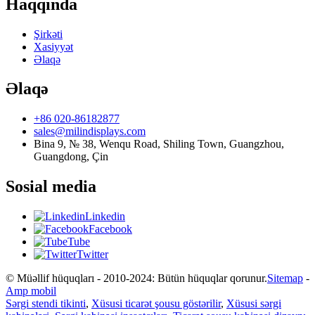
Haqqında
Şirkəti
Xasiyyət
Əlaqə
Əlaqə
+86 020-86182877
sales@milindisplays.com
Bina 9, № 38, Wenqu Road, Shiling Town, Guangzhou,
Guangdong, Çin
Sosial media
Linkedin
Facebook
Tube
Twitter
© Müəllif hüquqları - 2010-2024: Bütün hüquqlar qorunur.
Sitemap
-
Amp mobil
Sərgi stendi tikinti
,
Xüsusi ticarət şousu göstərilir
,
Xüsusi sərgi