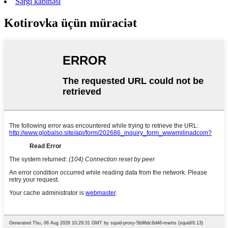
Sərgi kabinəsi
Kotirovka üçün müraciət