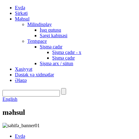
Evdə
Şirkəti
Məhsul
Milindisplay
İşıq qutusu
Sərgi kabinəsi
Tentspace
Şişmə çadır
Şişmə çadır - x
Şişmə çadır
Şişmə arx / sütun
Xasiyyət
Dəstək və xidmətlər
Əlaqə
English
məhsul
Evdə