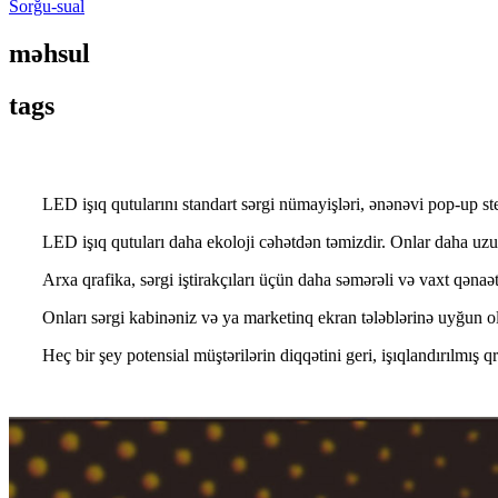
Sorğu-sual
məhsul
tags
LED işıq qutularını standart sərgi nümayişləri, ənənəvi pop-up st
LED işıq qutuları daha ekoloji cəhətdən təmizdir. Onlar daha uzun
Arxa qrafika, sərgi iştirakçıları üçün daha səmərəli və vaxt qənaət 
Onları sərgi kabinəniz və ya marketinq ekran tələblərinə uyğun 
Heç bir şey potensial müştərilərin diqqətini geri, işıqlandırılmış 