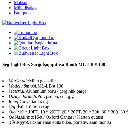
Məhsul
Milindisplay
İşıq qutusu
Seg Light Box Sərgi İşıq qutusu Booth ML-LB # 108
Marka adı:
Milin göstərilir
Model nömrəsi:
ML-LB # 108
Material:
Alüminium boru / gərginlik parça
Dizayn formatı:
Pdf, psd, ai, cdr, jpg
Rəng:
Cmyk tam rəng
Çap:
İstilik ötürmə çapı
Ölçü:
10 * 10FT, 10 * 20FT, 20 * 20FT, 20 * 30ft, 30 * 30ft, 30 * 
Qablaşdırma:
1Set / Oxford Çantası / Karton qutusu
Xüsusiyyət:
Təkrar emal edilə bilən, portativ, asan montaj