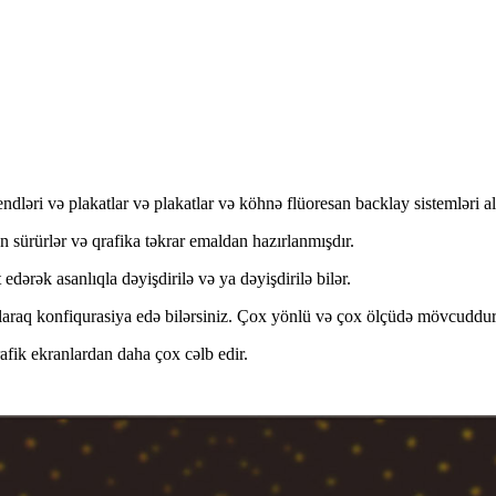
endləri və plakatlar və plakatlar və köhnə flüoresan backlay sistemləri 
 sürürlər və qrafika təkrar emaldan hazırlanmışdır.
edərək asanlıqla dəyişdirilə və ya dəyişdirilə bilər.
olaraq konfiqurasiya edə bilərsiniz. Çox yönlü və çox ölçüdə mövcuddur
qrafik ekranlardan daha çox cəlb edir.