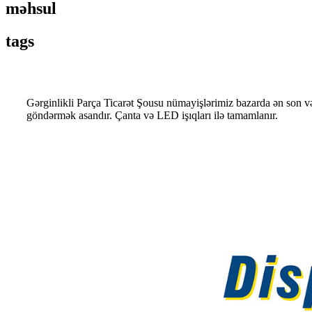
məhsul
tags
Gərginlikli Parça Ticarət Şousu nümayişlərimiz bazarda ən son və 
göndərmək asandır. Çanta və LED işıqları ilə tamamlanır.