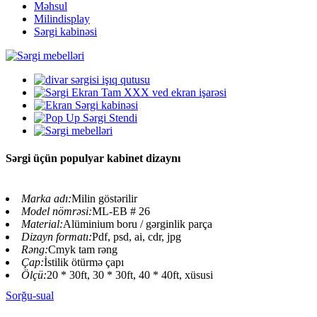
Məhsul
Milindisplay
Sərgi kabinəsi
Sərgi üçün populyar kabinet dizaynı
Marka adı:
Milin göstərilir
Model nömrəsi:
ML-EB # 26
Material:
Alüminium boru / gərginlik parça
Dizayn formatı:
Pdf, psd, ai, cdr, jpg
Rəng:
Cmyk tam rəng
Çap:
İstilik ötürmə çapı
Ölçü:
20 * 30ft, 30 * 30ft, 40 * 40ft, xüsusi
Sorğu-sual