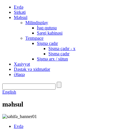
Evdə
Şirkəti
Məhsul
Milindisplay
İşıq qutusu
Sərgi kabinəsi
Tentspace
Şişmə çadır
Şişmə çadır - x
Şişmə çadır
Şişmə arx / sütun
Xasiyyət
Dəstək və xidmətlər
Əlaqə
English
məhsul
Evdə