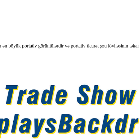
ən böyük portativ görüntülərdir və portativ ticarət şou lövhəsinin təkam